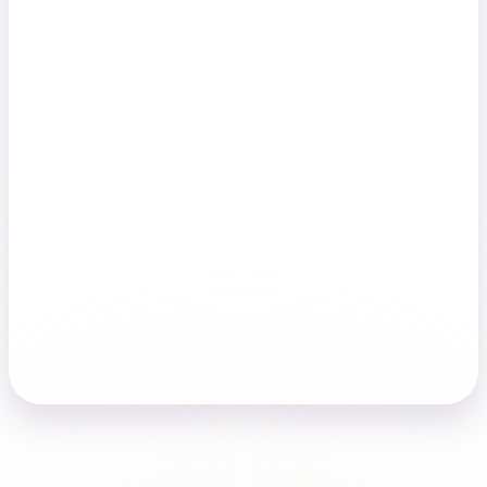
Готовые решения и инструкции, которые можно оперативно внедрить
впрактику.
От подготовки материалов до представления интересов в арбитражномсуде и
взаимодействия с налоговыми органами.